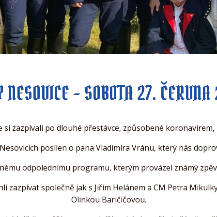
 NESOVICE - SOBOTA 27. ČERVNA
e si zazpívali po dlouhé přestávce, způsobené koronavirem, 
 Nesovicích posílen o pana Vladimíra Vránu, který nás dopr
ásnému odpolednímu programu, kterým provázel známý zpěvá
hli zazpívat společně jak s Jiřím Helánem a CM Petra Mikulk
Olinkou Baričičovou.