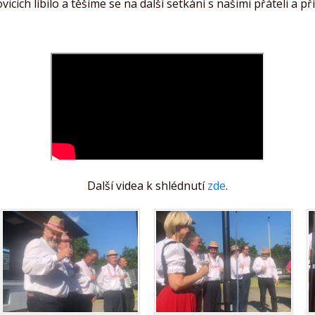
cích líbilo a těšíme se na další setkání s našimi přáteli a pří
Další videa k shlédnutí
zde
.