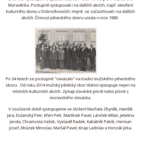
Moravěnka. Postupně vystupovali i na dalších akcích, např. otevření
kulturního domu v Dobročkovicích. Hojně se zúčastňovali i na dalších
akcích. Činnost pěveckého sboru ustala v roce 1980.
Po 34 letech se postupně "navázalo" na tradici mužského pěveckého
sboru. Od roku 2014 mužský pěvěcký sbor Hlahol vystupuje nejen na
místních kulturních akcích. Zpívají slovácké písně nebo písně z
moravského slovácka.
V současné době vystupujeme ve složení Machala Zbyněk, Hamšík
Jara, Dulanský Petr, Křen Petr, Martínek Pavel, Lániček Milan, Jetelina
Jenda, Chramosta Vašek, Vystavěl Radek, Kabátník Patrik, Herman
Josef, Mrázek Miroslav, Maršál Pavel, Knap Ladislav a Honzák Jirka.