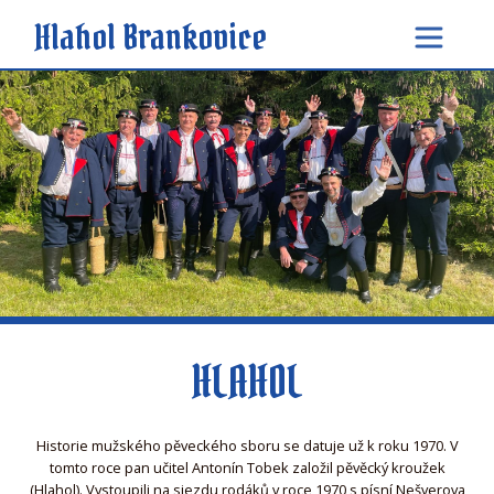
Hlahol Brankovice
HLAHOL
Historie mužského pěveckého sboru se datuje už k roku 1970. V
tomto roce pan učitel Antonín Tobek založil pěvěcký kroužek
(Hlahol). Vystoupili na sjezdu rodáků v roce 1970 s písní Nešverova