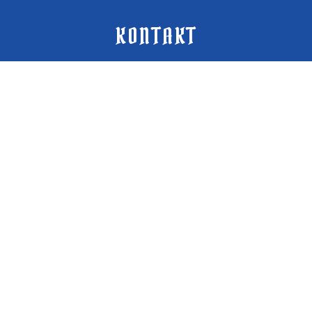
KONTAKT
MLÝNSKÁ 167
683 33 BRANKOVICE
+420 728 511 049
P.DULANSKY@SEZNAM.CZ
MAPA WEBU:
O NÁS
FOTOGALERIE
KALENDÁŘ AKCÍ
KONTAKT
DŮLEŽITÉ INFORMACE:
BC. PETR DULANSKÝ - PŘEDSEDA
RADEK VYSTAVĚL - JEDNATEL
LADISLAV KNAP - HOSPODÁŘ