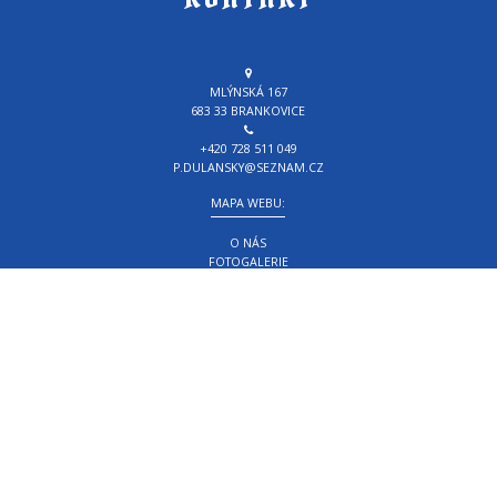
MLÝNSKÁ 167
683 33 BRANKOVICE
+420 728 511 049
P.DULANSKY@SEZNAM.CZ
MAPA WEBU:
O NÁS
FOTOGALERIE
KALENDÁŘ AKCÍ
KONTAKT
DŮLEŽITÉ INFORMACE:
BC. PETR DULANSKÝ - PŘEDSEDA
RADEK VYSTAVĚL - JEDNATEL
LADISLAV KNAP - HOSPODÁŘ